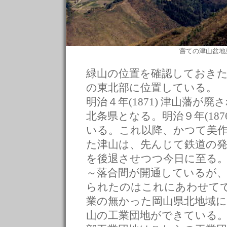
嘗ての津山盆地
緑山の位置を確認しておきた
の東北部に位置している。
明治４年(1871) 津山藩
北条県となる。明治９年(18
いる。これ以降、かつて美
た津山は、先んじて鉄道の
を後退させつつ今日に至る。昭和
～落合間が開通しているが
られたのはこれにあわせて
業の無かった岡山県北地域
山の工業団地ができている