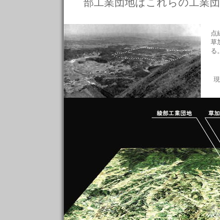
部工業団地はこれらの工業
点
草
る
現