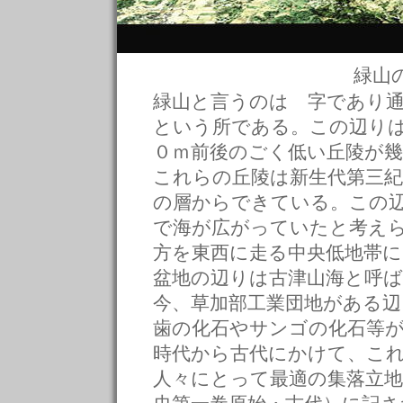
緑山
緑山と言うのは 字であり
という所である。この辺りは
０ｍ前後のごく低い丘陵が
これらの丘陵は新生代第三紀
の層からできている。この
で海が広がっていたと考え
方を東西に走る中央低地帯
盆地の辺りは古津山海と呼
今、草加部工業団地がある
歯の化石やサンゴの化石等
時代から古代にかけて、こ
人々にとって最適の集落立