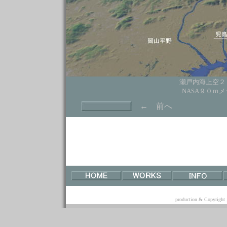
瀬戸内海上空２
NASA９０ｍ
← 前へ
production & Copyri