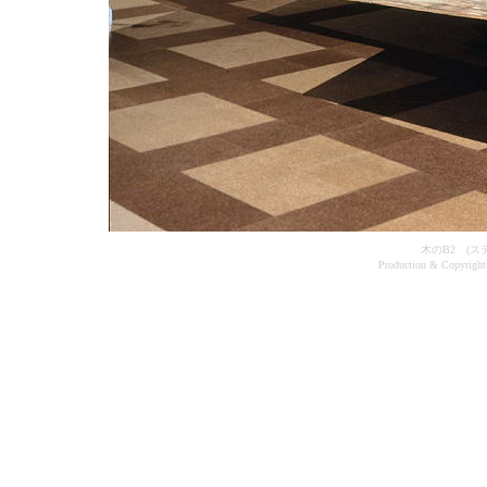
木のB2 (
Production & Copyr